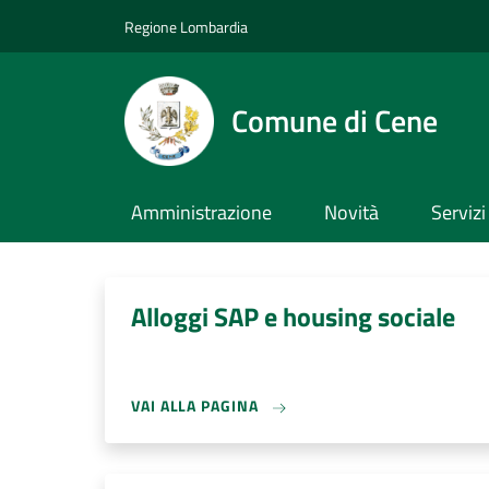
Salta al contenuto principale
Skip to footer content
Regione Lombardia
Comune di Cene
Amministrazione
Novità
Servizi
Alloggi SAP e housing sociale
VAI ALLA PAGINA