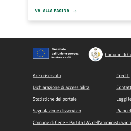
VAI ALLA PAGINA
Comune di C
Footer menu
Area riservata
Crediti
Dichiarazione di accessibilità
Contatt
Statistiche del portale
Leggi l
Segnalazione disservizio
Piano d
Comune di Cene - Partita IVA dell'amministrazio